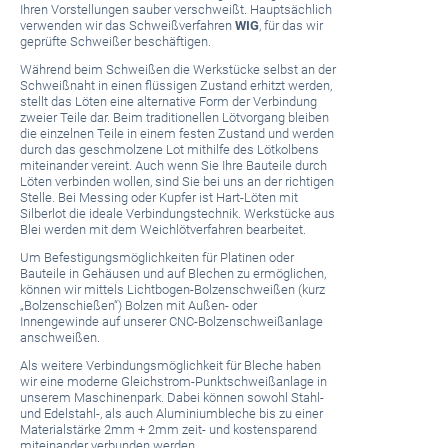
Ihren Vorstellungen sauber verschweißt. Hauptsächlich
verwenden wir das Schweißverfahren
WIG
, für das wir
Mechanik
geprüfte Schweißer beschäftigen.
&
Fräsen
Während beim Schweißen die Werkstücke selbst an der
Schweißnaht in einen flüssigen Zustand erhitzt werden,
Laserbeschriften
stellt das Löten eine alternative Form der Verbindung
zweier Teile dar. Beim traditionellen Lötvorgang bleiben
Oberflächenbearbeitung
die einzelnen Teile in einem festen Zustand und werden
durch das geschmolzene Lot mithilfe des Lötkolbens
Qualitätssicherung
miteinander vereint. Auch wenn Sie Ihre Bauteile durch
Löten verbinden wollen, sind Sie bei uns an der richtigen
Wissenswertes
Stelle. Bei Messing oder Kupfer ist Hart-Löten mit
Silberlot die ideale Verbindungstechnik. Werkstücke aus
Jobs
Blei werden mit dem Weichlötverfahren bearbeitet.
Um Befestigungsmöglichkeiten für Platinen oder
AGB
Bauteile in Gehäusen und auf Blechen zu ermöglichen,
können wir mittels Lichtbogen-Bolzenschweißen (kurz
Kontakt
„Bolzenschießen“) Bolzen mit Außen- oder
Innengewinde auf unserer CNC-Bolzenschweißanlage
anschweißen.
Als weitere Verbindungsmöglichkeit für Bleche haben
wir eine moderne Gleichstrom-Punktschweißanlage in
unserem Maschinenpark. Dabei können sowohl Stahl-
und Edelstahl-, als auch Aluminiumbleche bis zu einer
Materialstärke 2mm + 2mm zeit- und kostensparend
miteinander verbunden werden.