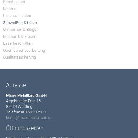
Konstruktion
Material
Laserschneiden
Schweißen & Löten
Umformen & Biegen
Mechanik & Fräsen
Laserbeschriften
Oberflächenbearbeitung
Qualitätssicherung
Adresse
Maier Metallbau GmbH
Argelsrieder Feld 16
82234 Weßling
Telefon: 08153 93 21-0
kunte@maiermetallbau.de
Öffnungszeiten